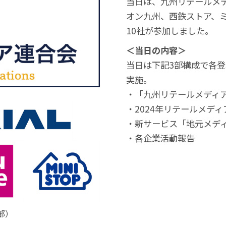
当日は、九州リテールメ
オン九州、西鉄ストア、
10社が参加しました。
＜当日の内容＞
当日は下記3部構成で各
実施。
・「九州リテールメディ
・2024年リテールメデ
・新サービス「地元メデ
・各企業活動報告
部）