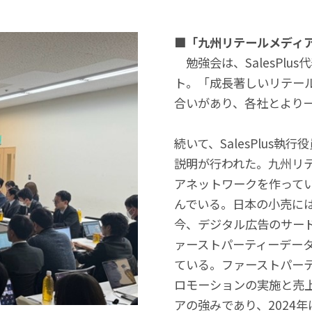
■「九州リテールメディ
勉強会は、SalesPlu
ト。「成長著しいリテー
合いがあり、各社とより
続いて、SalesPlus執
説明が行われた。九州リ
アネットワークを作って
んでいる。日本の小売に
今、デジタル広告のサー
ァーストパーティーデー
ている。ファーストパー
ロモーションの実施と売
アの強みであり、2024年