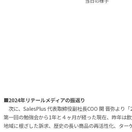
当日の様子
■2024年リテールメディアの振返り
次に、SalesPlus 代表取締役副社長COO 関 晋弥よ
第一回の勉強会から1年と４ヶ月が経った現在、昨年は
地域に根ざした訴求、歴史の長い商品の再活性化、ター