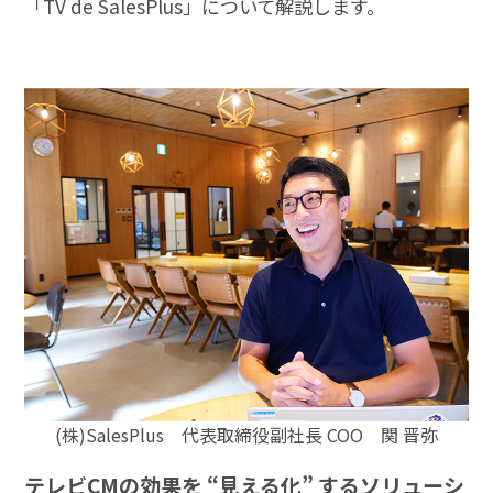
「TV de SalesPlus」について解説します。
(株)SalesPlus 代表取締役副社長 COO 関 晋弥
テレビCMの効果を “見える化” するソリューシ