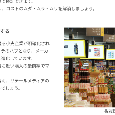
値で検証できます。
し、コストのムダ・ムラ・ムリを解消しましょう。
味する
握る小売企業が明確化され
フラのハブとなり、メーカ
と進化しています。
者に近い購入の最前線でマ
据え、リテールメディアの
るでしょう。
視認